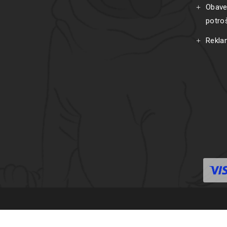
Obave
potro
Rekla
C