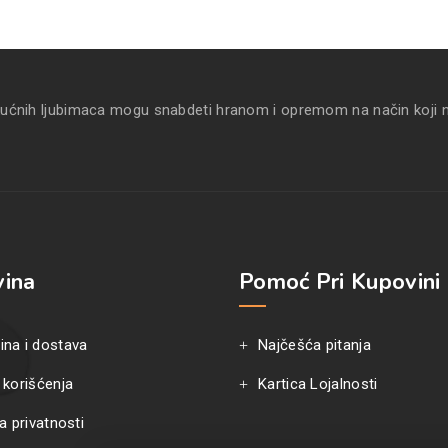
kućnih ljubimaca mogu snabdeti hranom i opremom na način koji 
ina
Pomoć Pri Kupovini
ina i dostava
Najčešća pitanja
 korišćenja
Kartica Lojalnosti
ka privatnosti