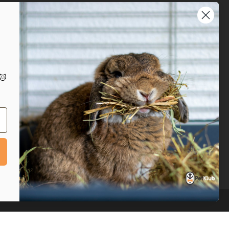
Prijavite se na naš
newsletter
Prijavi se
IT