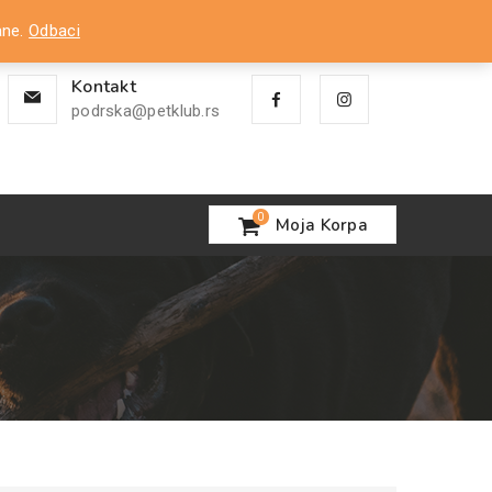
Nalog
ane.
Odbaci
Kontakt
podrska@petklub.rs
0
Moja Korpa