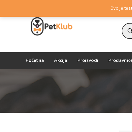
Dobrodošli na PetKlub Store!
Ovo je tes
Prod
sear
Početna
Akcija
Proizvodi
Prodavnic