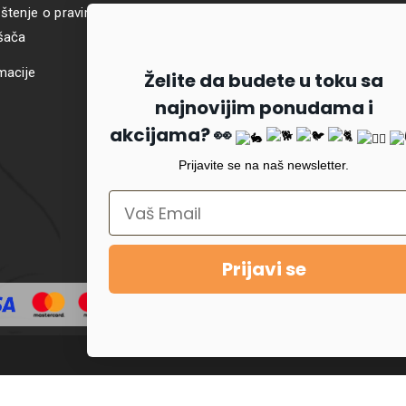
štenje o pravima i obavezama
šača
macije
Želite da budete u toku sa
najnovijim ponudama i
akcijama? 👀
Prijavite se na naš newsletter.
Prijavi se
opyright © 2022
PetKlub
. All rights reserved. Made with ❤️ by
Code