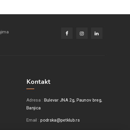
njima
Kontakt
Adresa :
Bulevar JNA 2g, Paunov breg,
Banjica
Email :
podrska@petklub.rs