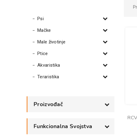
P
Psi
Mačke
Male životinje
Ptice
Akvaristika
Teraristika
Proizvođač
RCV
Funkcionalna Svojstva