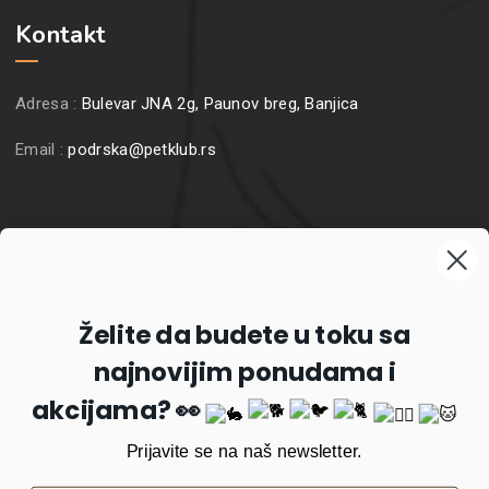
Kontakt
Adresa :
Bulevar JNA 2g, Paunov breg, Banjica
Email :
podrska@petklub.rs
Prijavite se na naš newsletter
Želite da budete u toku sa
najnovijim ponudama i
Prijavi se
akcijama? 👀
Prijavite se na naš newsletter.