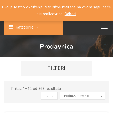
Ovo je testno okruženje. Narudžbe kreirane na ovom sajtu neće
0
biti realizovane.
Odbaci
Kategorije
Prodavnica
FILTERI
Prikaz 1–12 od 368 rezultata
12 products per page
Podrazumevano sortiranje