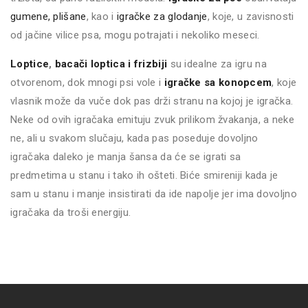
gumene,
plišane
, kao i
igračke za glodanje
, koje, u zavisnosti
od jačine vilice psa, mogu potrajati i nekoliko meseci.
Loptice
,
bacači loptica i frizbiji
su idealne za igru na
otvorenom, dok mnogi psi vole i
igračke sa konopcem
, koje
vlasnik može da vuče dok pas drži stranu na kojoj je igračka.
Neke od ovih igračaka emituju zvuk prilikom žvakanja, a neke
ne, ali u svakom slučaju, kada pas poseduje dovoljno
igračaka daleko je manja šansa da će se igrati sa
predmetima u stanu i tako ih ošteti. Biće smireniji kada je
sam u stanu i manje insistirati da ide napolje jer ima dovoljno
igračaka da troši energiju.