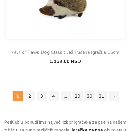
All For Paws Dog Classic Jež Plišana Igračka 15cm
1.159,00
RSD
1
2
3
4
…
29
30
31
→
PetKlub u ponudi ima najveći izbor igračaka za pse na našem
tržištu, sa puno različitih modela.
Igračke za pse
obuhvataju