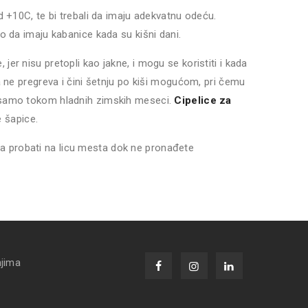
 +10C, te bi trebali da imaju adekvatnu odeću.
 da imaju kabanice kada su kišni dani.
r nisu pretopli kao jakne, i mogu se koristiti i kada
a ne pregreva i čini šetnju po kiši mogućom, pri čemu
samo tokom hladnih zimskih meseci.
Cipelice za
e šapice.
lca probati na licu mesta dok ne pronađete
njima