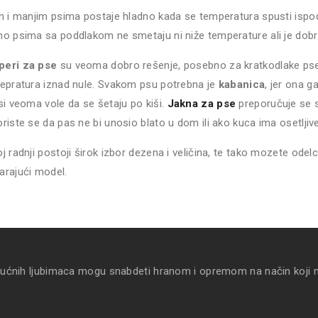
m i manjim psima postaje hladno kada se temperatura spusti ispod
o psima sa poddlakom ne smetaju ni niže temperature ali je dobro
eri za pse
su veoma dobro rešenje, posebno za kratkodlake pse, je
epratura iznad nule. Svakom psu potrebna je
kabanica
, jer ona g
si veoma vole da se šetaju po kiši.
Jakna za pse
preporučuje se 
riste se da pas ne bi unosio blato u dom ili ako kuca ima osetljiv
j radnji postoji širok izbor dezena i veličina, te tako mozete ode
arajući model.
kućnih ljubimaca mogu snabdeti hranom i opremom na način koji 