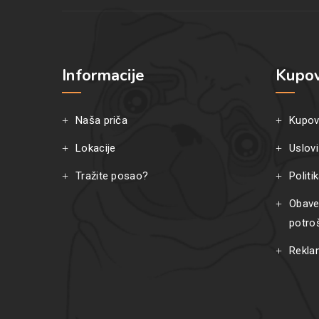
Informacije
Kupov
Naša priča
Kupov
Lokacije
Uslovi
Tražite posao?
Politi
Obave
potro
Rekla