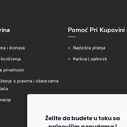
ina
Pomoć Pri Kupovini
ina i dostava
Najčešća pitanja
 korišćenja
Kartica Lojalnosti
ka privatnosti
štenje o pravima i obavezama
šača
macije
Želite da budete u toku sa
najnovijim ponudama i