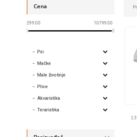
Cena
P
299.00
10799.00
Psi
Mačke
Male životinje
Ptice
Akvaristika
Teraristika
13t