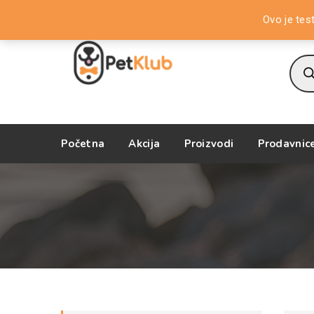
Dobrodošli na PetKlub Store!
Ovo je tes
Prod
sear
Početna
Akcija
Proizvodi
Prodavnic