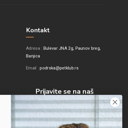
Kontakt
Adresa :
Bulevar JNA 2g, Paunov breg,
Banjica
Email :
podrska@petklub.rs
Prijavite se na naš
newsletter