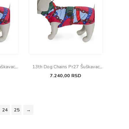
uškavac
13th Dog Chains Pr27 Šuškavac
65cm
7.240,00
RSD
24
25
→