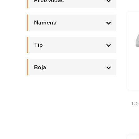
Proizvođač
Namena
Tip
Boja
13t