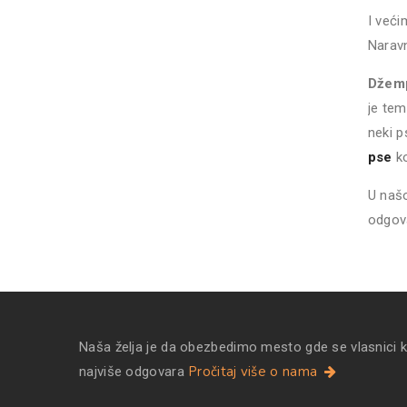
I veći
Naravn
Džemp
je tem
neki p
pse
ko
U našo
odgov
Naša želja je da obezbedimo mesto gde se vlasnici 
Pročitaj više o nama
najviše odgovara