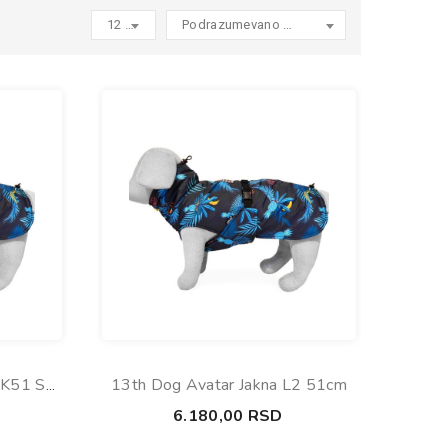
12 products per page
Podrazumevano sortiranje
JK51 S
13th Dog Avatar Jakna L2 51cm
6.180,00
RSD