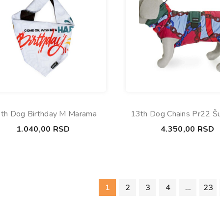
th Dog Birthday M Marama
13th Dog Chains Pr22 Š
33cm
1.040,00
RSD
4.350,00
RSD
1
2
3
4
…
23