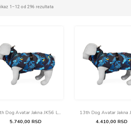
rikaz 1–12 od 296 rezultata
h Dog Avatar Jakna JK56 L
13th Dog Avatar Jakna 
46cm
31cm
5.740,00
RSD
4.410,00
RSD