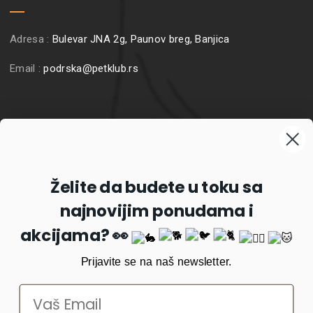
Adresa :
Bulevar JNA 2g, Paunov breg, Banjica
Email :
podrska@petklub.rs
Prijavite se na naš newsletter
Želite da budete u toku sa
najnovijim ponudama i
Prijavi se
akcijama? 👀
Prijavite se na naš newsletter.