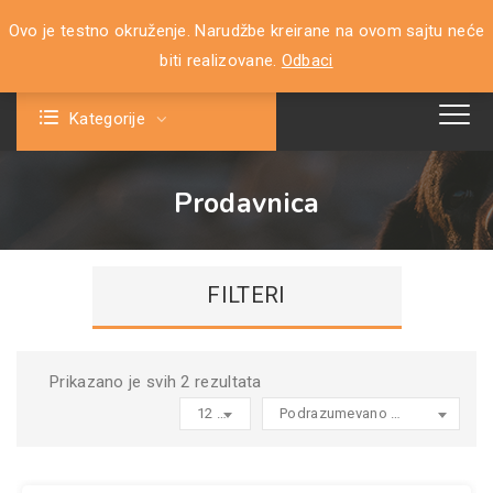
Ovo je testno okruženje. Narudžbe kreirane na ovom sajtu neće
0
biti realizovane.
Odbaci
Kategorije
Prodavnica
FILTERI
Prikazano je svih 2 rezultata
12 products per page
Podrazumevano sortiranje