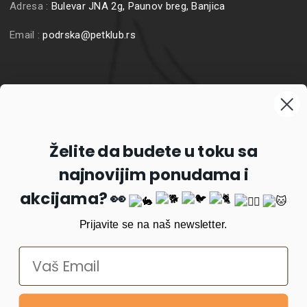
Adresa :
Bulevar JNA 2g, Paunov breg, Banjica
Email :
podrska@petklub.rs
Prijavite se na naš newsletter
Želite da budete u toku sa
najnovijim ponudama i
Prijavi se
akcijama? 👀
Prijavite se na naš newsletter.