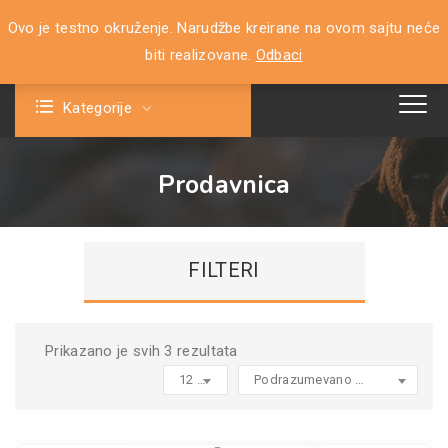
Ovo je testno okruženje. Narudžbe kreirane na ovom sajtu neće
0
biti realizovane.
Odbaci
Kategorije
Prodavnica
FILTERI
Prikazano je svih 3 rezultata
12 products per page
Podrazumevano sortiranje