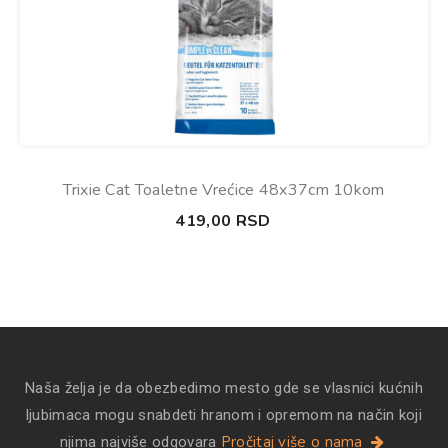
Trixie Cat Toaletne Vrećice 48x37cm 10kom
419,00
RSD
Naša želja je da obezbedimo mesto gde se vlasnici kućnih
ljubimaca mogu snabdeti hranom i opremom na način koji
Pročitaj više o nama
njima najviše odgovara