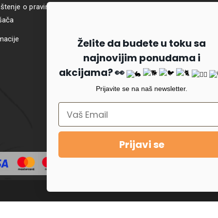
štenje o pravima i obavezama
šača
macije
Želite da budete u toku sa
najnovijim ponudama i
akcijama? 👀
Prijavite se na naš newsletter.
Prijavi se
opyright © 2022
PetKlub
. All rights reserved. Made with ❤️ by
Code