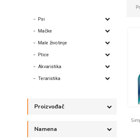
P
Psi
Mačke
Male životinje
Ptice
Akvaristika
Teraristika
Proizvođač
Sim
Namena