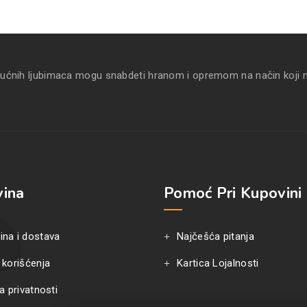
kućnih ljubimaca mogu snabdeti hranom i opremom na način koji 
ina
Pomoć Pri Kupovini
ina i dostava
Najčešća pitanja
 korišćenja
Kartica Lojalnosti
ka privatnosti