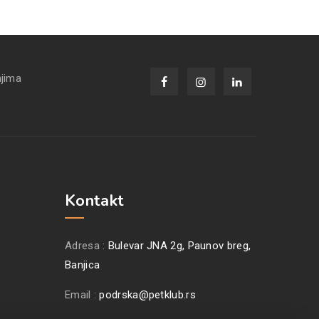
njima
Kontakt
Adresa :
Bulevar JNA 2g, Paunov breg,
Banjica
Email :
podrska@petklub.rs