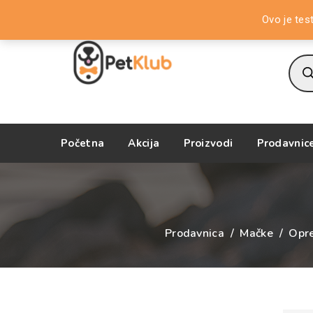
Dobrodošli na PetKlub Store!
Ovo je tes
Prod
sear
Početna
Akcija
Proizvodi
Prodavnic
Prodavnica
/
Mačke
/
Opr