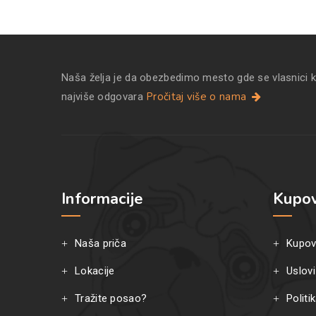
Naša želja je da obezbedimo mesto gde se vlasnici 
Pročitaj više o nama
najviše odgovara
Informacije
Kupov
Naša priča
Kupov
Lokacije
Uslovi
Tražite posao?
Politi