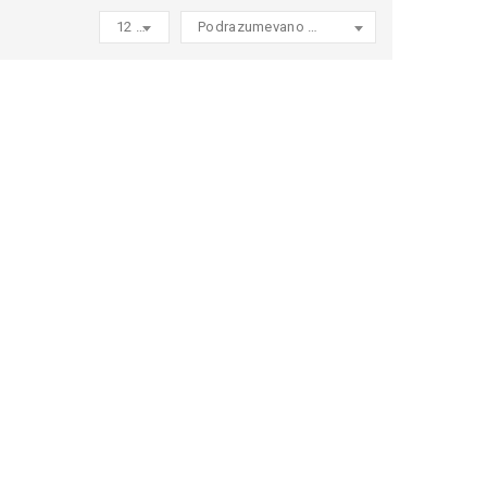
12 products per page
Podrazumevano sortiranje