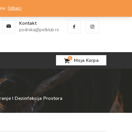
Nalog
ane.
Odbaci
Kontakt
podrska@petklub.rs
0
Moja Korpa
ranje I Dezinfekcija Prostora