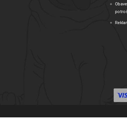
Obave
potro
Rekla
C