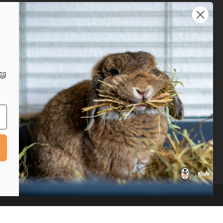
Prijavite se na naš
newsletter
Prijavi se
IT