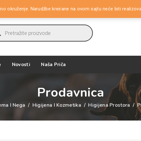
tno okruženje. Narudžbe kreirane na ovom sajtu neće biti realizov
ucts
ch
e
Novosti
Naša Priča
Prodavnica
ema I Nega
/
Higijena I Kozmetika
/
Higijena Prostora
/
P