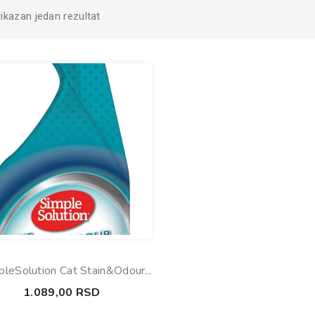
rikazan jedan rezultat
pleSolution Cat Stain&Odour
Remover 500ml
1.089,00
RSD