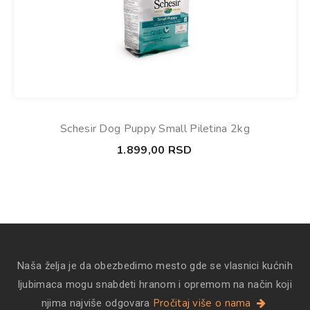
Schesir Dog Puppy Small Piletina 2kg
1.899,00
RSD
Naša želja je da obezbedimo mesto gde se vlasnici kućnih
ljubimaca mogu snabdeti hranom i opremom na način koji
Pročitaj više o nama
njima najviše odgovara