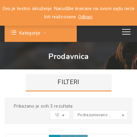
Ovo je testno okruženje. Narudžbe kreirane na ovom sajtu neće
0
biti realizovane.
Odbaci
Kategorije
Prodavnica
FILTERI
Prikazano je svih 3 rezultata
12 products per page
Podrazumevano sortiranje