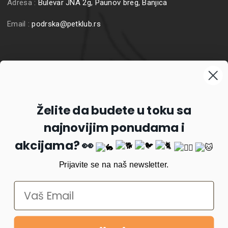
Adresa :
Bulevar JNA 2g, Paunov breg, Banjica
Email :
podrska@petklub.rs
Prijavite se na naš newsletter
Želite da budete u toku sa
najnovijim ponudama i
Prijavi se
akcijama? 👀
Prijavite se na naš newsletter.