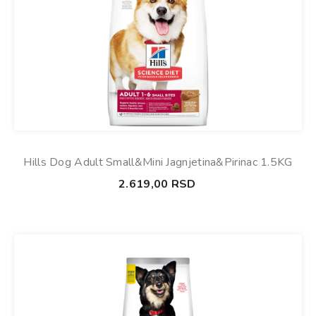
Hills Dog Adult Small&Mini Jagnjetina&Pirinac 1.5KG
2.619,00
RSD