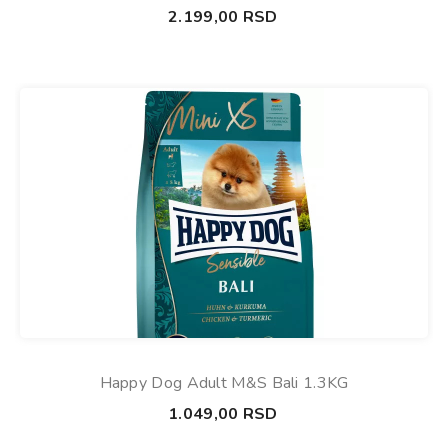
1.5kg
2.199,00
RSD
Happy Dog Adult M&S Bali 1.3KG
1.049,00
RSD