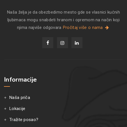
Naša želja je da obezbedimo mesto gde se vlasnici kućnih
ljubimaca mogu snabdeti hranom i opremom na način koji
Pročitaj više o nama
njima najviše odgovara
Informacije
Naša priča
Lokacije
Tražite posao?