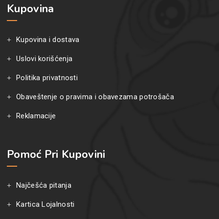
Kupovina
Kupovina i dostava
Uslovi korišćenja
Politika privatnosti
Obaveštenje o pravima i obavezama potrošača
Reklamacije
Pomoć Pri Kupovini
Najčešća pitanja
Kartica Lojalnosti