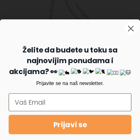
Prijavite se na naš newsletter
Želite da budete u toku sa
najnovijim ponudama i
Prijavi se
akcijama? 👀
Prijavite se na naš newsletter.
Prijavi se
Copyright © 2022
PetKlub
. All rights reserved. Made with ❤️