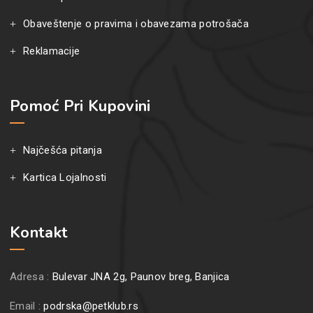
Obaveštenje o pravima i obavezama potrošača
Reklamacije
Pomoć Pri Kupovini
Najčešća pitanja
Kartica Lojalnosti
Kontakt
Adresa :
Bulevar JNA 2g, Paunov breg, Banjica
Email :
podrska@petklub.rs