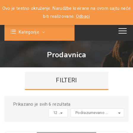
Ovo je testno okruženje. Narudžbe kreirane na ovom sajtu neće
0
biti realizovane.
Odbaci
Kategorije
Prodavnica
FILTERI
Prikazano je svih 6 rezultata
12 products per page
Podrazumevano sortiranje