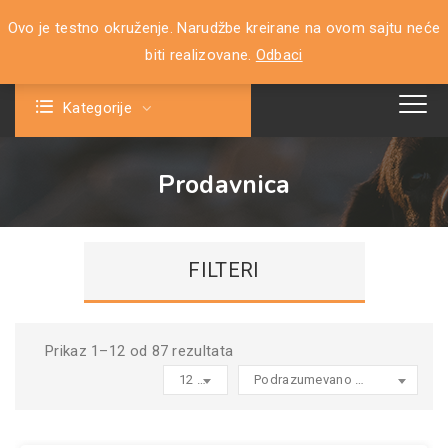
Ovo je testno okruženje. Narudžbe kreirane na ovom sajtu neće
0
biti realizovane.
Odbaci
Kategorije
Prodavnica
FILTERI
Prikaz 1–12 od 87 rezultata
12 products per page
Podrazumevano sortiranje