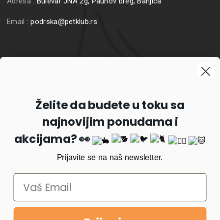
Adresa :
Bulevar JNA 2g, Paunov breg, Banjica
Email :
podrska@petklub.rs
Prijavite se na naš newsletter
Želite da budete u toku sa
najnovijim ponudama i
Prijavi se
akcijama? 👀
Prijavite se na naš newsletter.