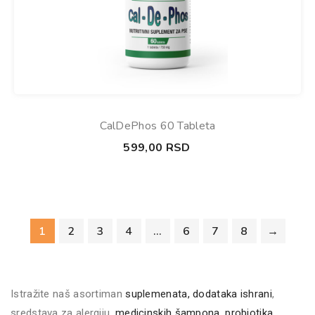
CalDePhos 60 Tableta
599,00
RSD
1
2
3
4
…
6
7
8
→
Istražite naš asortiman
suplemenata, dodataka ishrani
,
sredstava za alergiju,
medicinskih šampona
,
probiotika
,