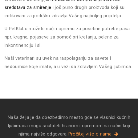
sredstava za smirenje
i još puno drugih proizvoda koji su
indikovani za podršku zdravlja Vašeg najboljeg prijatelja.
U PetKlubu možete naći i opremu za posebne potrebe pasa
npr. kragne, pojaseve za pomoć pri kretanju, pelene za
inkontinenciju i sl.
Naši veterinari su uvek na raspolaganju za savete i
nedoumice koje imate, a u vezi sa zdravljem Vašeg ljubimca.
Naša želja je da obezbedimo mesto gde se vlasnici kućnih
ljubimaca mogu snabdeti hranom i opremom na način koji
Pročitaj više o nama
njima najviše odgovara