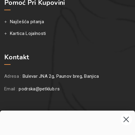
Pomoć Pri Kupovini
Najčešća pitanja
Kartica Lojalnosti
Kontakt
Adresa :
Bulevar JNA 2g, Paunov breg, Banjica
Email :
podrska@petklub.rs
Prijavite se na naš newsletter