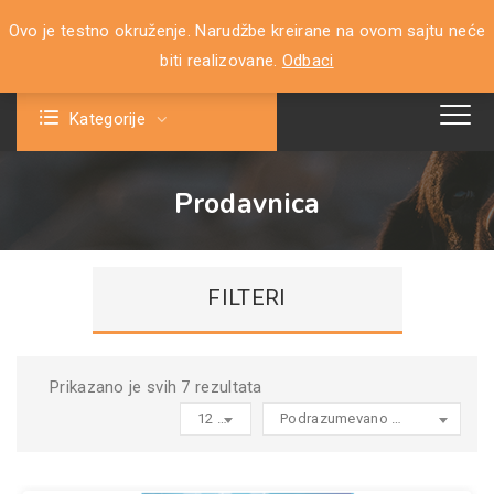
Ovo je testno okruženje. Narudžbe kreirane na ovom sajtu neće
0
biti realizovane.
Odbaci
Kategorije
Prodavnica
FILTERI
Prikazano je svih 7 rezultata
12 products per page
Podrazumevano sortiranje