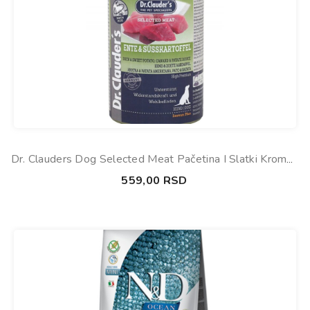
Dr. Clauders Dog Selected Meat Pačetina I Slatki Krompir
Konzerva 800g
559,00
RSD