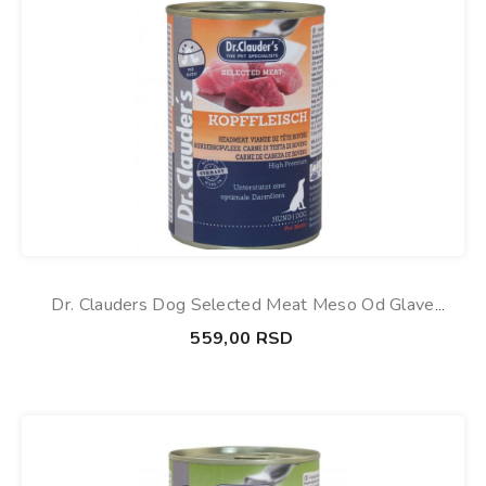
Dr. Clauders Dog Selected Meat Meso Od Glave
Konzerva 800g
559,00
RSD