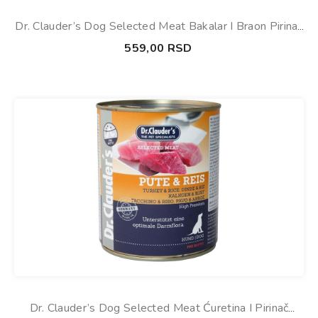
Dr. Clauder’s Dog Selected Meat Bakalar I Braon Pirinač
Konzerva 800g
559,00
RSD
Dr. Clauder’s Dog Selected Meat Ćuretina I Pirinač