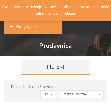
Ovo je testno okruženje. Narudžbe kreirane na ovom sajtu neće
0
biti realizovane.
Odbaci
Kategorije
Prodavnica
FILTERI
Prikaz 1–12 od 16 rezultata
12 products per page
Podrazumevano sortiranje