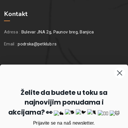
Kontakt
Adresa :
Bulevar JNA 2g, Paunov breg, Banjica
Email :
podrska@petklub.rs
Prijavite se na naš newsletter
Želite da budete u toku sa
najnovijim ponudama i
Prijavi se
akcijama? 👀
Prijavite se na naš newsletter.