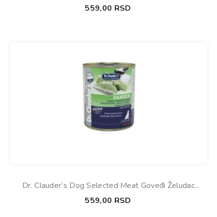
Konzerva 800g
559,00
RSD
Dr. Clauder’s Dog Selected Meat Goveđi Želudac
Konzerva 800g
559,00
RSD