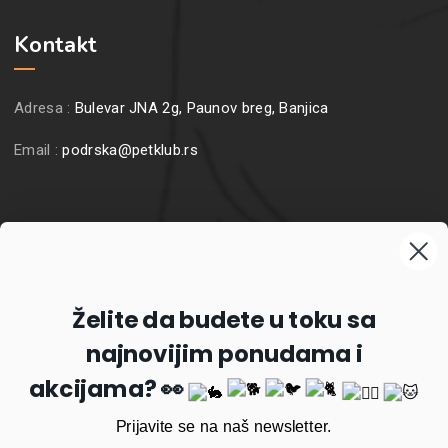
Kontakt
Adresa :
Bulevar JNA 2g, Paunov breg, Banjica
Email :
podrska@petklub.rs
Prijavite se na naš newsletter
Želite da budete u toku sa
najnovijim ponudama i
Prijavi se
akcijama? 👀
Prijavite se na naš newsletter.