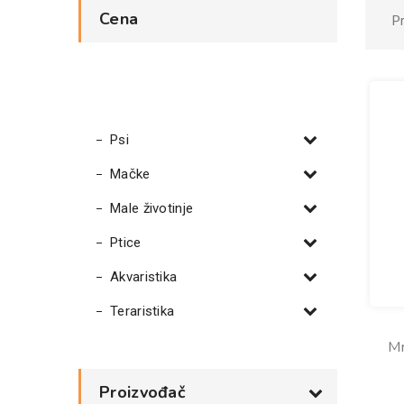
Cena
P
Psi
Mačke
Male životinje
Ptice
Akvaristika
Teraristika
Mr
Proizvođač