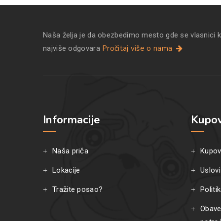
Naša želja je da obezbedimo mesto gde se vlasnici 
Pročitaj više o nama
najviše odgovara
Informacije
Kupov
Naša priča
Kupov
Lokacije
Uslovi
Tražite posao?
Politi
Obave