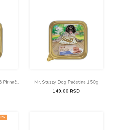
&Pirinač
Mr. Stuzzy Dog Pačetina 150g
149,00
RSD
20%