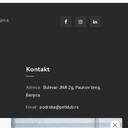
njima
Kontakt
Adresa :
Bulevar JNA 2g, Paunov breg,
Banjica
Email :
podrska@petklub.rs