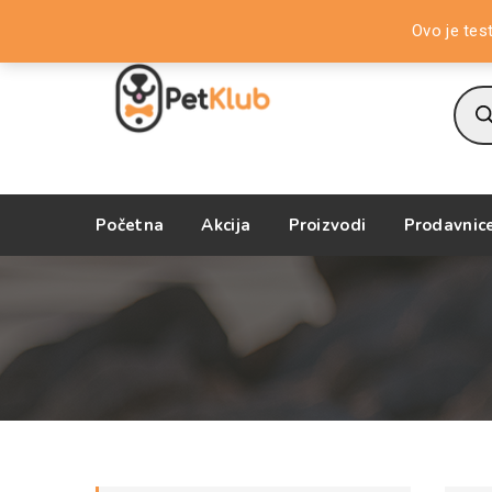
Dobrodošli na PetKlub Store!
Ovo je tes
Prod
sear
Početna
Akcija
Proizvodi
Prodavnic