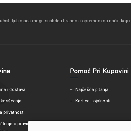
kućnih ljubimaca mogu snabdeti hranom i opremom na način koji 
ina
Pomoć Pri Kupovini
ina i dostava
Najčešća pitanja
 korišćenja
Kartica Lojalnosti
ka privatnosti
štenje o pravima i obavezama