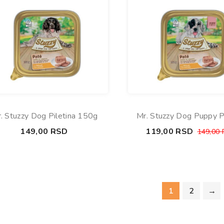
. Stuzzy Dog Piletina 150g
Mr. Stuzzy Dog Puppy Pi
150g
149,00
RSD
119,00
RSD
149,00
1
2
→