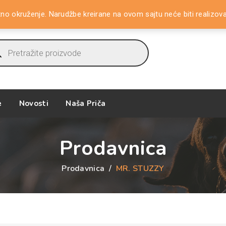
tno okruženje. Narudžbe kreirane na ovom sajtu neće biti realizov
ucts
ch
e
Novosti
Naša Priča
Prodavnica
Prodavnica
/
MR. STUZZY