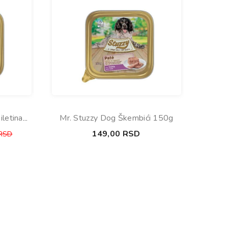
letina
Mr. Stuzzy Dog Škembići 150g
149,00
RSD
RSD