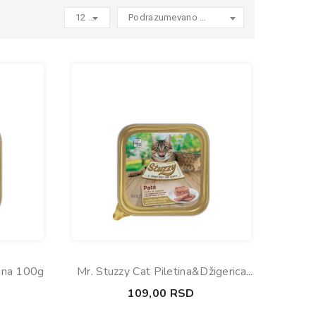
12 products per page
Podrazumevano sortiranje
tina 100g
Mr. Stuzzy Cat Piletina&Džigerica
100g
109,00
RSD