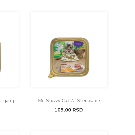
argarepa
Mr. Stuzzy Cat Za Sterilisane
Piletina 100g
109,00
RSD