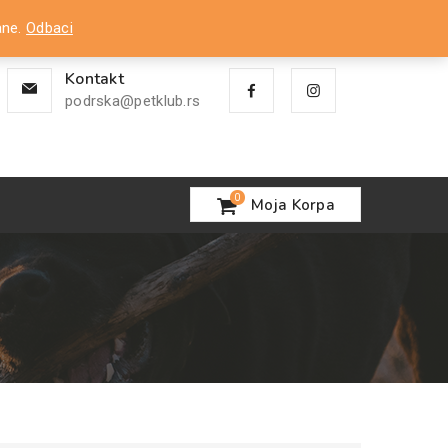
Nalog
ane.
Odbaci
Kontakt
podrska@petklub.rs
0
Moja Korpa