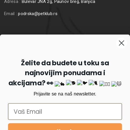
Adresa :
Bulevar JNA 2g, Paunov breg, Banjica
Email :
podrska@petklub.rs
Prijavite se na naš newsletter
Želite da budete u toku sa
najnovijim ponudama i
Prijavi se
akcijama? 👀
Prijavite se na naš newsletter.