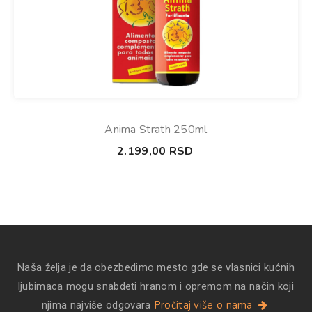
Anima Strath 250ml
2.199,00
RSD
Naša želja je da obezbedimo mesto gde se vlasnici kućnih
ljubimaca mogu snabdeti hranom i opremom na način koji
Pročitaj više o nama
njima najviše odgovara