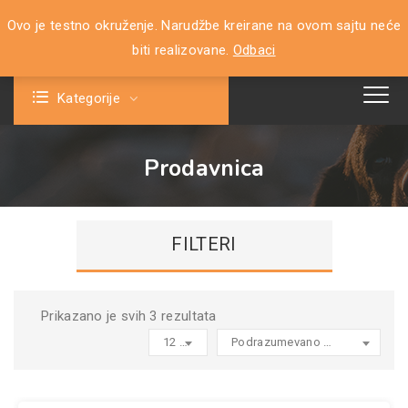
Ovo je testno okruženje. Narudžbe kreirane na ovom sajtu neće
0
biti realizovane.
Odbaci
Kategorije
Prodavnica
FILTERI
Prikazano je svih 3 rezultata
12 products per page
Podrazumevano sortiranje