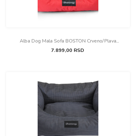
Alba Dog Mala Sofa BOSTON Crveno/Plava
80x67x22cm
7.899,00
RSD