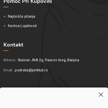
Pomoć Pri Kupovini
Najčešća pitanja
Kartica Lojalnosti
Kontakt
Adresa :
Bulevar JNA 2g, Paunov breg, Banjica
Email :
podrska@petklub.rs
Prijavite se na naš newsletter