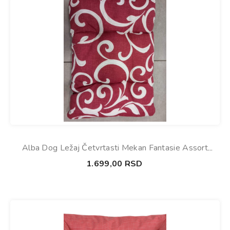
Alba Dog Ležaj Četvrtasti Mekan Fantasie Assort
80x60x12cm
1.699,00
RSD