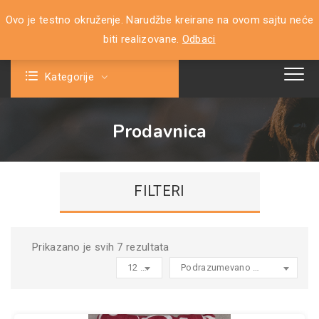
Ovo je testno okruženje. Narudžbe kreirane na ovom sajtu neće
0
biti realizovane.
Odbaci
Kategorije
Prodavnica
FILTERI
Prikazano je svih 7 rezultata
12 products per page
Podrazumevano sortiranje