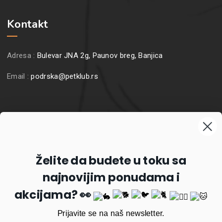
Kontakt
Adresa :
Bulevar JNA 2g, Paunov breg, Banjica
Email :
podrska@petklub.rs
Prijavite se na naš newsletter
Želite da budete u toku sa
najnovijim ponudama i
Prijavi se
akcijama? 👀
Prijavite se na naš newsletter.