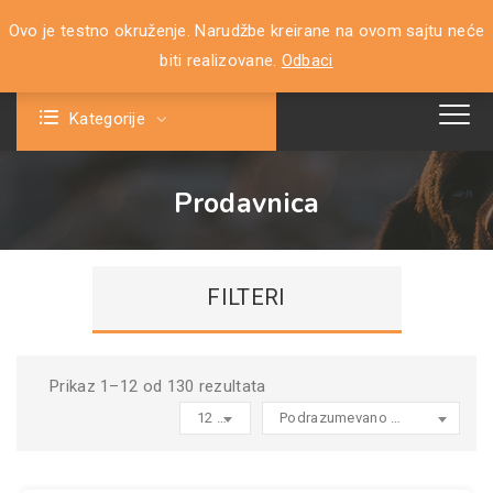
Ovo je testno okruženje. Narudžbe kreirane na ovom sajtu neće
0
biti realizovane.
Odbaci
Kategorije
Prodavnica
FILTERI
Prikaz 1–12 od 130 rezultata
12 products per page
Podrazumevano sortiranje