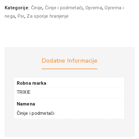
Kategorije:
Činije
,
Činije i podmetači
,
Oprema
,
Oprema i
nega
,
Psi
,
Za sporije hranjenje
Dodatne Informacije
Robna marka
TRIXIE
Namena
Činije i podmetači