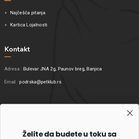
Najčešća pitanja
Kartica Lojalnosti
Kontakt
Adresa :
Bulevar JNA 2g, Paunov breg, Banjica
Email :
podrska@petklub.rs
Prijavite se na naš newsletter
Želite da budete u toku sa