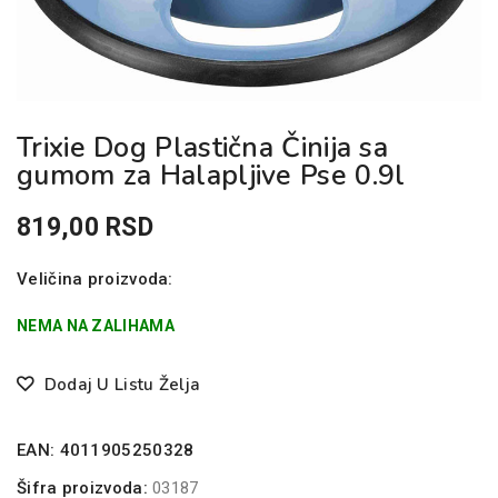
Trixie Dog Plastična Činija sa
gumom za Halapljive Pse 0.9l
819,00
RSD
Veličina proizvoda:
NEMA NA ZALIHAMA
Dodaj U Listu Želja
EAN:
4011905250328
Šifra proizvoda:
03187