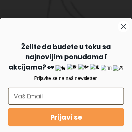
Prijavite se na naš newsletter
Želite da budete u toku sa
najnovijim ponudama i
Prijavi se
akcijama? 👀
Prijavite se na naš newsletter.
Prijavi se
Copyright © 2022
PetKlub
. All rights reserved. Made with ❤️