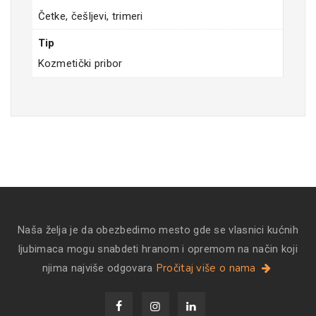
Četke, češljevi, trimeri
Tip
Kozmetički pribor
Naša želja je da obezbedimo mesto gde se vlasnici kućnih
ljubimaca mogu snabdeti hranom i opremom na način koji
Pročitaj više o nama
njima najviše odgovara