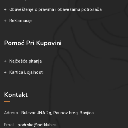
Obaveštenje o pravima i obavezama potrošača
Reklamacije
Pomoć Pri Kupovini
Najčešća pitanja
Kartica Lojalnosti
Kontakt
Adresa :
Bulevar JNA 2g, Paunov breg, Banjica
Email :
podrska@petklub.rs