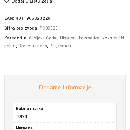
Dodaj U Listu Želja
EAN:
4011905023229
Šifra proizvoda:
PO00325
Kategorije:
češljevi
,
Četke
,
Higijena i kozmetika
,
Kozmetički
pribor
,
Oprema i nega
,
Psi
,
trimeri
Dodatne Informacije
Robna marka
TRIXIE
Namena